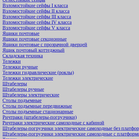
Взломостойкие сейфы I класса
Взломостойкие сейфы II класса
Взломостойкие сейфы III класса
Взломостойкие сейфы IV класса
Взломостойкие сейфы V класса
Ящики почтовые
Ящики почтовые секционные
Ящики почтовые с прозрачной дверцей
Ящик почтовый коттеджный
Складская техника
Тележки
Тележки ручные
Тележки гидравлические (роклы)
Тележки электрические
Штабелеры
Штабелеры ручные
Штабелеры электрические
Столы подъемные
Столы подъемные передвижные
Столы подъемные стационарные
Ричтраки (штабелеры-погрузчики)
Ричтраки электрические самоходные с кабиной
Штабелеры-погрузчики электрические самоходные без платфо
Штабелеры-погрузчики электрические самоходные с платформ