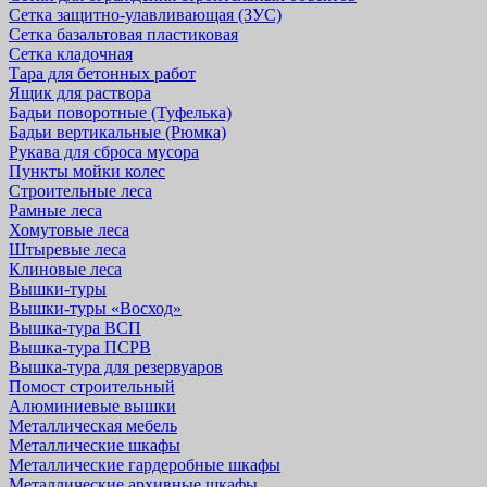
Сетка защитно-улавливающая (ЗУС)
Сетка базальтовая пластиковая
Сетка кладочная
Тара для бетонных работ
Ящик для раствора
Бадьи поворотные (Туфелька)
Бадьи вертикальные (Рюмка)
Рукава для сброса мусора
Пункты мойки колес
Строительные леса
Рамные леса
Хомутовые леса
Штыревые леса
Клиновые леса
Вышки-туры
Вышки-туры «Восход»
Вышка-тура ВСП
Вышка-тура ПСРВ
Вышка-тура для резервуаров
Помост строительный
Алюминиевые вышки
Металлическая мебель
Металлические шкафы
Металлические гардеробные шкафы
Металлические архивные шкафы