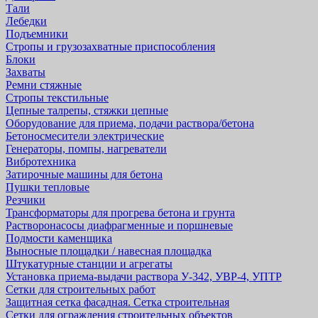
Тали
Лебедки
Подъемники
Стропы и грузозахватные приспособления
Блоки
Захваты
Ремни стяжные
Стропы текстильные
Цепные талрепы, стяжки цепные
Оборудование для приема, подачи раствора/бетона
Бетоносмесители электрические
Генераторы, помпы, нагреватели
Вибротехника
Затирочные машины для бетона
Пушки тепловые
Резчики
Трансформаторы для прогрева бетона и грунта
Растворонасосы диафрагменные и поршневые
Подмости каменщика
Выносные площадки / навесная площадка
Штукатурные станции и агрегаты
Установка приема-выдачи раствора У-342, УВР-4, УПТР
Сетки для строительных работ
Защитная cетка фасадная. Сетка строительная
Сетки для ограждения строительных объектов