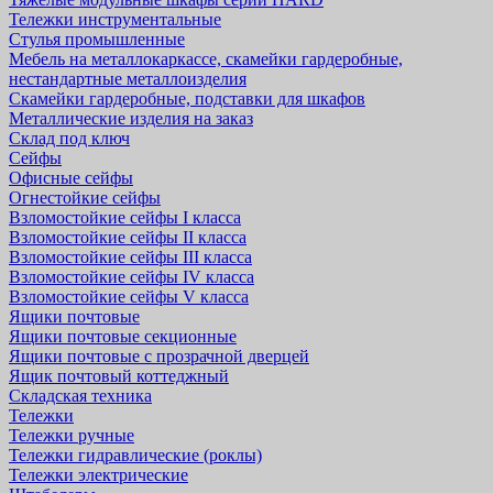
Тележки инструментальные
Стулья промышленные
Мебель на металлокаркассе, скамейки гардеробные,
нестандартные металлоизделия
Скамейки гардеробные, подставки для шкафов
Металлические изделия на заказ
Склад под ключ
Сейфы
Офисные сейфы
Огнестойкие сейфы
Взломостойкие сейфы I класса
Взломостойкие сейфы II класса
Взломостойкие сейфы III класса
Взломостойкие сейфы IV класса
Взломостойкие сейфы V класса
Ящики почтовые
Ящики почтовые секционные
Ящики почтовые с прозрачной дверцей
Ящик почтовый коттеджный
Складская техника
Тележки
Тележки ручные
Тележки гидравлические (роклы)
Тележки электрические