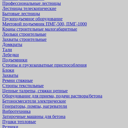
Профессиональные лестницы
Лестницы телескопические
Бытовые лестницы
Грузоподъемное оборудование
Мачтовой подъемник ПМГ-500, ПМГ-1000
Краны строительные малогабаритные
Люльки строительные
Захваты строительные
Домкраты
Тали
Лебедки
Подъемники
Стропы и грузозахватные приспособления
Блоки
Захваты
Ремни стяжные
Стропы текстильные
Цепные талрепы, стяжки цепные
Оборудование для приема, подачи раствора/бетона
Бетоносмесители электрические
Генераторы, помпы, нагреватели
Вибротехника
Затирочные машины для бетона
Пушки тепловые
Резчики