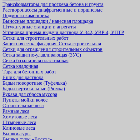
Трансформаторы для прогрева бетона и грунта
Растворонасосы диафрагменные и поршневые
Подмости каменщика
Выносные площадки / навесная площадка
Штукатурные станции и агрегаты
Установка приема-выдачи раствора У-342, УВР-4, УПТР
Сетки для строительных работ
Защитная cетка фасадная. Сетка строительная
Сетки для ограждения строительных объектов
Сетка защитно-улавливающая (ЗУС)
Сетка базальтовая пластиковая
Сетка кладочная
Тара для бетонных работ
Ящик для раствора
Бадьи поворотные (Туфелька)
Бадьи вертикальные (Рюмка)
Рукава для сброса мусора
Пункты мойки колес
Строительные леса
Рамные леса
Хомутовые леса
Штыревые леса
Клиновые леса
Вышки-туры
Вышки-туры «Восход»