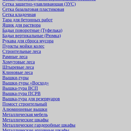
Сетка защитно-улавливающая (ЗУС)
Сетка базальтовая пластиковая
Сетка кладочная
Тара для бетонных работ
Ящик для раствора
Бадьи поворотные (Туфелька)
Бадьи вертикальные (Рюмка)
Рукава для сброса мусора
Пункты мойки колес
Строительные леса
Рамные леса
Хомутовые леса
Штыревые леса
Клиновые леса
Вышки-туры
Вышки-туры «Восход»
Вышка-тура ВСП
Вышка-тура ПСРВ
Вышка-тура для резервуаров
Помост строительный
Алюминиевые вышки
Металлическая мебель
Металлические шкафы
Металлические гардеробные шкафы
Металлические архивные шкафы