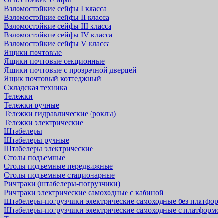
Взломостойкие сейфы I класса
Взломостойкие сейфы II класса
Взломостойкие сейфы III класса
Взломостойкие сейфы IV класса
Взломостойкие сейфы V класса
Ящики почтовые
Ящики почтовые секционные
Ящики почтовые с прозрачной дверцей
Ящик почтовый коттеджный
Складская техника
Тележки
Тележки ручные
Тележки гидравлические (роклы)
Тележки электрические
Штабелеры
Штабелеры ручные
Штабелеры электрические
Столы подъемные
Столы подъемные передвижные
Столы подъемные стационарные
Ричтраки (штабелеры-погрузчики)
Ричтраки электрические самоходные с кабиной
Штабелеры-погрузчики электрические самоходные без платфо
Штабелеры-погрузчики электрические самоходные с платформ