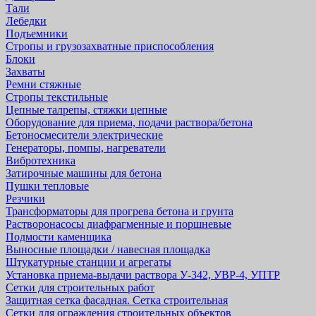
Тали
Лебедки
Подъемники
Стропы и грузозахватные приспособления
Блоки
Захваты
Ремни стяжные
Стропы текстильные
Цепные талрепы, стяжки цепные
Оборудование для приема, подачи раствора/бетона
Бетоносмесители электрические
Генераторы, помпы, нагреватели
Вибротехника
Затирочные машины для бетона
Пушки тепловые
Резчики
Трансформаторы для прогрева бетона и грунта
Растворонасосы диафрагменные и поршневые
Подмости каменщика
Выносные площадки / навесная площадка
Штукатурные станции и агрегаты
Установка приема-выдачи раствора У-342, УВР-4, УПТР
Сетки для строительных работ
Защитная cетка фасадная. Сетка строительная
Сетки для ограждения строительных объектов