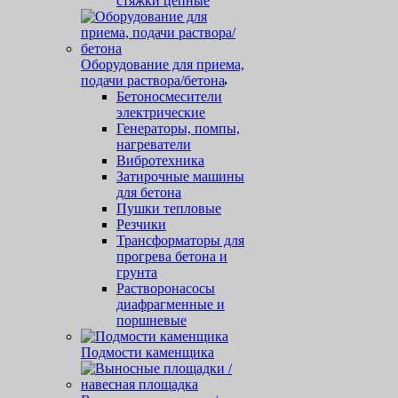
стяжки цепные
Оборудование для приема,
подачи раствора/бетона
Бетоносмесители
электрические
Генераторы, помпы,
нагреватели
Вибротехника
Затирочные машины
для бетона
Пушки тепловые
Резчики
Трансформаторы для
прогрева бетона и
грунта
Растворонасосы
диафрагменные и
поршневые
Подмости каменщика