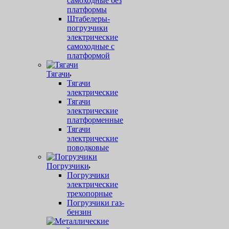
самоходные без
платформы
Штабелеры-
погрузчики
электрические
самоходные с
платформой
Тягачи
Тягачи
электрические
Тягачи
электрические
платформенные
Тягачи
электрические
поводковые
Погрузчики
Погрузчики
электрические
трехопорные
Погрузчики газ-
бензин