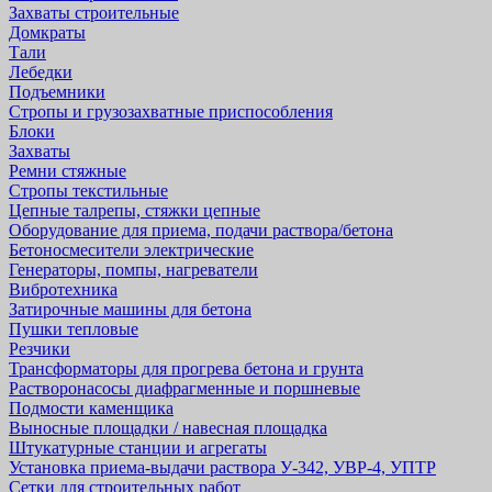
Захваты строительные
Домкраты
Тали
Лебедки
Подъемники
Стропы и грузозахватные приспособления
Блоки
Захваты
Ремни стяжные
Стропы текстильные
Цепные талрепы, стяжки цепные
Оборудование для приема, подачи раствора/бетона
Бетоносмесители электрические
Генераторы, помпы, нагреватели
Вибротехника
Затирочные машины для бетона
Пушки тепловые
Резчики
Трансформаторы для прогрева бетона и грунта
Растворонасосы диафрагменные и поршневые
Подмости каменщика
Выносные площадки / навесная площадка
Штукатурные станции и агрегаты
Установка приема-выдачи раствора У-342, УВР-4, УПТР
Сетки для строительных работ