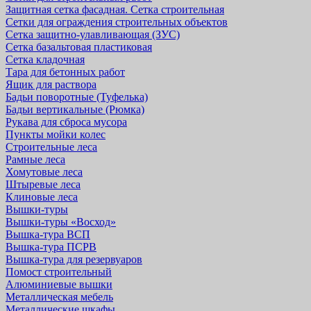
Защитная cетка фасадная. Сетка строительная
Сетки для ограждения строительных объектов
Сетка защитно-улавливающая (ЗУС)
Сетка базальтовая пластиковая
Сетка кладочная
Тара для бетонных работ
Ящик для раствора
Бадьи поворотные (Туфелька)
Бадьи вертикальные (Рюмка)
Рукава для сброса мусора
Пункты мойки колес
Строительные леса
Рамные леса
Хомутовые леса
Штыревые леса
Клиновые леса
Вышки-туры
Вышки-туры «Восход»
Вышка-тура ВСП
Вышка-тура ПСРВ
Вышка-тура для резервуаров
Помост строительный
Алюминиевые вышки
Металлическая мебель
Металлические шкафы