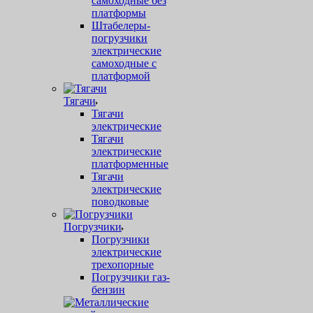
самоходные без
платформы
Штабелеры-
погрузчики
электрические
самоходные с
платформой
Тягачи
Тягачи
электрические
Тягачи
электрические
платформенные
Тягачи
электрические
поводковые
Погрузчики
Погрузчики
электрические
трехопорные
Погрузчики газ-
бензин