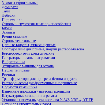
Захваты строительные
Домкраты
Тали
Лебедки
Подъемники
Стропы и грузозахватные приспособления
Блоки
Захваты
Ремни стяжные
Стропы текстильные
Цепные талрепы, стяжки цепные
Оборудование для приема, подачи раствора/бетона
Бетоносмесители электрические
Генераторы, помпы, нагреватели
Вибротехника
Затирочные машины для бетона
Пушки тепловые
Резчики
Трансформаторы для прогрева бетона и грунта
Растворонасосы диафрагменные и поршневые
Подмости каменщика
Выносные площадки / навесная площадка
Штукатурные станции и агрегаты
Установка приема-выдачи раствора У-342, УВР-4, УПТР
Сетки для строительных работ