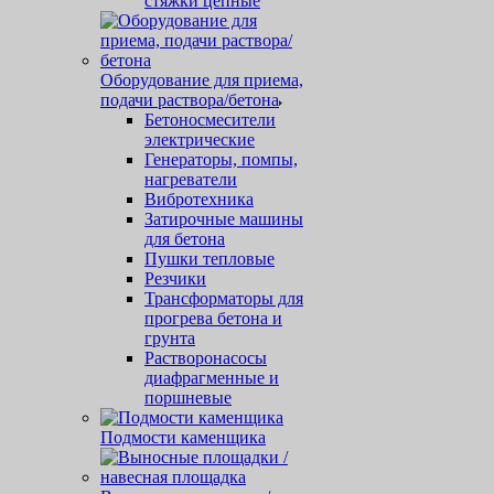
стяжки цепные
Оборудование для приема,
подачи раствора/бетона
Бетоносмесители
электрические
Генераторы, помпы,
нагреватели
Вибротехника
Затирочные машины
для бетона
Пушки тепловые
Резчики
Трансформаторы для
прогрева бетона и
грунта
Растворонасосы
диафрагменные и
поршневые
Подмости каменщика