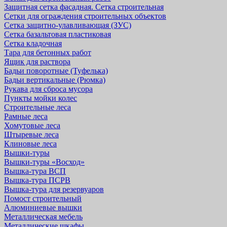
Защитная cетка фасадная. Сетка строительная
Сетки для ограждения строительных объектов
Сетка защитно-улавливающая (ЗУС)
Сетка базальтовая пластиковая
Сетка кладочная
Тара для бетонных работ
Ящик для раствора
Бадьи поворотные (Туфелька)
Бадьи вертикальные (Рюмка)
Рукава для сброса мусора
Пункты мойки колес
Строительные леса
Рамные леса
Хомутовые леса
Штыревые леса
Клиновые леса
Вышки-туры
Вышки-туры «Восход»
Вышка-тура ВСП
Вышка-тура ПСРВ
Вышка-тура для резервуаров
Помост строительный
Алюминиевые вышки
Металлическая мебель
Металлические шкафы